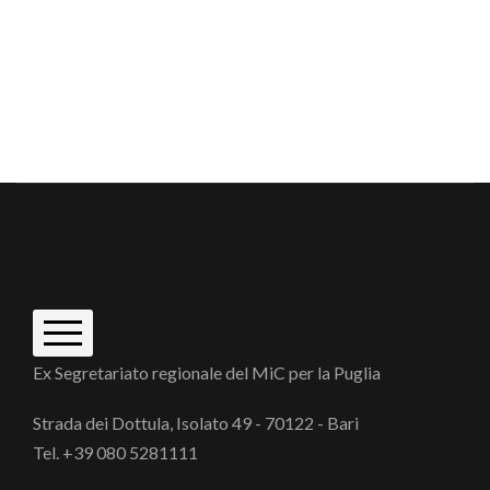
Instagram
YouTube
Maps
Ex Segretariato regionale del MiC per la Puglia
Home
Bandi e gare
Strada dei Dottula, Isolato 49 - 70122 - Bari
privacy-note legali
Tel. +39 080 5281111
Amministrazione trasparente