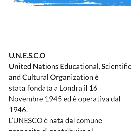
U.N.E.S.C.O
U
nited
N
ations
E
ducational,
S
cientifi
and
C
ultural
O
rganization è
stata fondata a Londra il 16
Novembre 1945 ed è operativa dal
1946.
L’UNESCO è nata dal comune